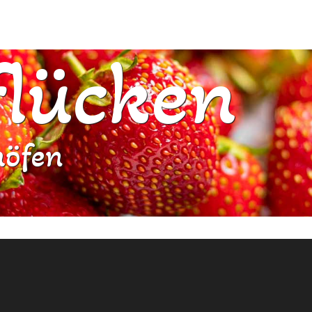
flücken
höfen