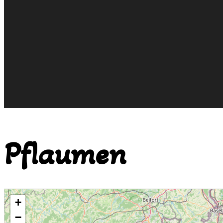
Pflaumen
+
−