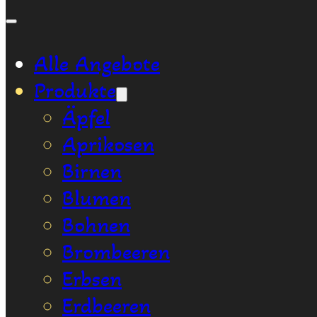
Alle Angebote
Produkte
Äpfel
Aprikosen
Birnen
Blumen
Bohnen
Brombeeren
Erbsen
Erdbeeren