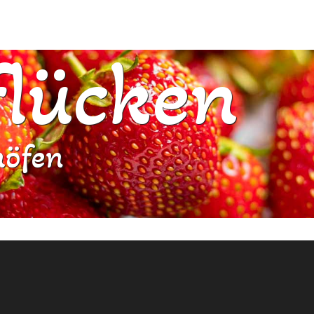
flücken
höfen