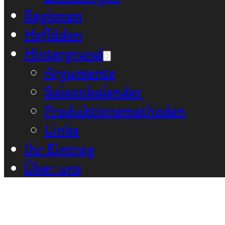
Regionen
Hofläden
Hintergrund
Argumente
Saisonkalender
Produktionsmethoden
Links
Ihr Eintrag
Über uns