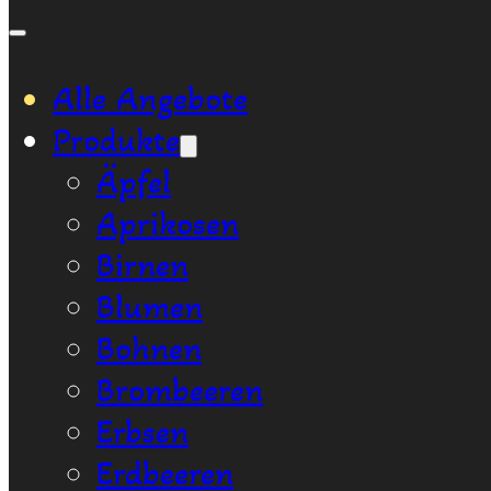
Alle Angebote
Produkte
Äpfel
Aprikosen
Birnen
Blumen
Bohnen
Brombeeren
Erbsen
Erdbeeren