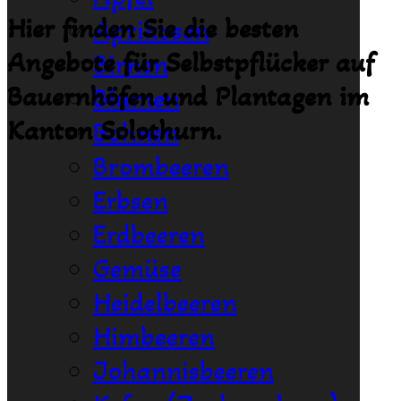
Hier finden Sie die besten
Aprikosen
Angebote für Selbstpflücker auf
Birnen
Bauernhöfen und Plantagen im
Blumen
Kanton Solothurn.
Bohnen
Brombeeren
Erbsen
Erdbeeren
Gemüse
Heidelbeeren
Himbeeren
Johannisbeeren